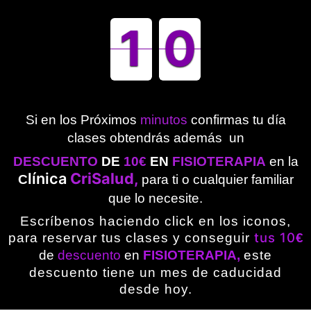
1
1
1
0
0
9
Si en los Próximos
minutos
confirmas tu día
clases
obtendrás además un
DESCUENTO
DE
10€
EN
FISIOTERAPIA
en
la
línic
a
CriSalud,
C
para ti o cualquier familiar
que lo necesite.
Escríbenos
haciendo click en los iconos,
tus 10
para reservar tus clases y conseguir
€
de
descuento
en
FISIOTERAPIA,
este
descuento tiene un mes de caducidad
desde hoy.